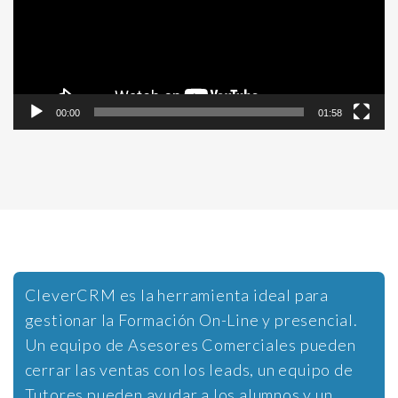
00:00
01:58
CleverCRM es la herramienta ideal para
gestionar la Formación On-Line y presencial.
Un equipo de Asesores Comerciales pueden
cerrar las ventas con los leads, un equipo de
Tutores pueden ayudar a los alumnos y un