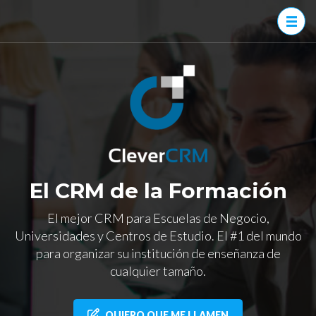
Saltar
al
contenido
(presiona
CleverCRM
El mejor CRM
la
para Escuelas de
tecla
Negocio,
Intro)
Universidades y
Centros de
Estudio.
El CRM de la Formación
El mejor CRM para Escuelas de Negocio,
Universidades y Centros de Estudio. El #1 del mundo
para organizar su institución de enseñanza de
cualquier tamaño.
QUIERO QUE ME LLAMEN